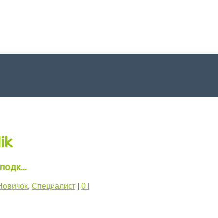
ik
одк...
Новичок
,
Специалист
|
0
|