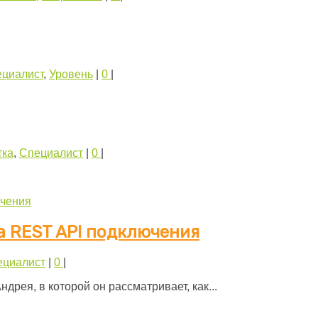
циалист
,
Уровень
|
0
|
тка
,
Специалист
|
0
|
ка REST API подключения
ециалист
|
0
|
дрея, в которой он рассматривает, как...