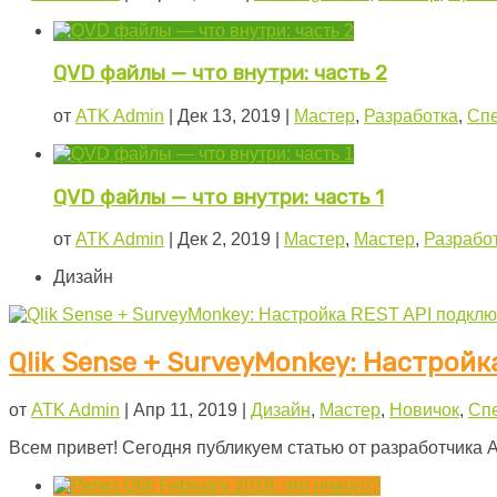
QVD файлы — что внутри: часть 2
от
ATK Admin
|
Дек 13, 2019
|
Мастер
,
Разработка
,
Спе
QVD файлы — что внутри: часть 1
от
ATK Admin
|
Дек 2, 2019
|
Мастер
,
Мастер
,
Разрабо
Дизайн
Qlik Sense + SurveyMonkey: Настрой
от
ATK Admin
|
Апр 11, 2019
|
Дизайн
,
Мастер
,
Новичок
,
Сп
Всем привет! Сегодня публикуем статью от разработчика Ан