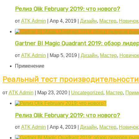
Релиз Qlik February 2019: что нового?
от
ATK Admin
|
Апр 4, 2019
|
Дизайн
,
Мастер
,
Новичок
Gartner BI Magic Quadrant 2019: обзор лиде
от
ATK Admin
|
Мар 5, 2019
|
Дизайн
,
Мастер
,
Новичок
Применение
Реальный тест производительности E
от
ATK Admin
|
Мар 23, 2020
|
Uncategorized
,
Мастер
,
Прим
Релиз Qlik February 2019: что нового?
от
ATK Admin
|
Апр 4, 2019
|
Дизайн
,
Мастер
,
Новичок