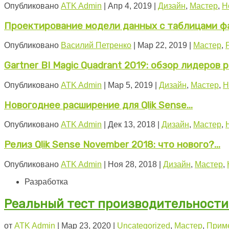
Опубликовано
ATK Admin
|
Апр 4, 2019
|
Дизайн
,
Мастер
,
Н
Проектирование модели данных с таблицами фак
Опубликовано
Василий Петренко
|
Мар 22, 2019
|
Мастер
,
Gartner BI Magic Quadrant 2019: обзор лидеров ры
Опубликовано
ATK Admin
|
Мар 5, 2019
|
Дизайн
,
Мастер
,
Н
Новогоднее расширение для Qlik Sense...
Опубликовано
ATK Admin
|
Дек 13, 2018
|
Дизайн
,
Мастер
,
Релиз Qlik Sense November 2018: что нового?...
Опубликовано
ATK Admin
|
Ноя 28, 2018
|
Дизайн
,
Мастер
,
Разработка
Реальный тест производительности E
от
ATK Admin
|
Мар 23, 2020
|
Uncategorized
,
Мастер
,
Прим