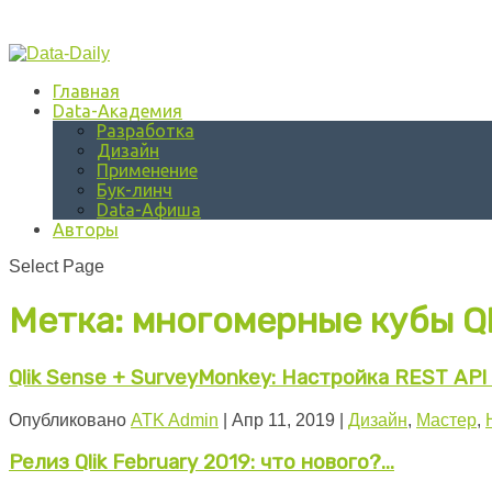
Главная
Data-Академия
Разработка
Дизайн
Применение
Бук-линч
Data-Афиша
Авторы
Select Page
Метка:
многомерные кубы Ql
Qlik Sense + SurveyMonkey: Настройка REST API п
Опубликовано
ATK Admin
|
Апр 11, 2019
|
Дизайн
,
Мастер
,
Релиз Qlik February 2019: что нового?...