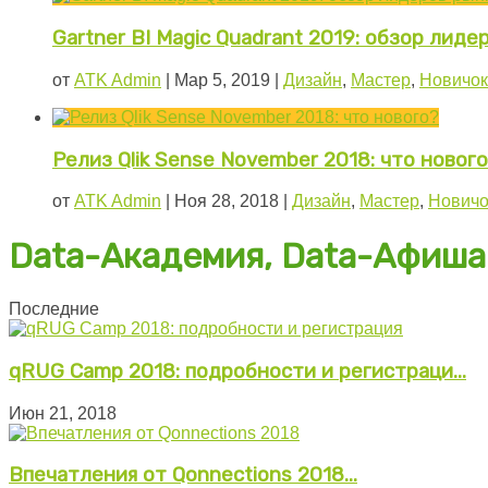
Gartner BI Magic Quadrant 2019: обзор лиде
от
ATK Admin
|
Мар 5, 2019
|
Дизайн
,
Мастер
,
Новичок
Релиз Qlik Sense November 2018: что новог
от
ATK Admin
|
Ноя 28, 2018
|
Дизайн
,
Мастер
,
Новичо
Data-Академия, Data-Афиша
Последние
qRUG Camp 2018: подробности и регистраци...
Июн 21, 2018
Впечатления от Qonnections 2018...