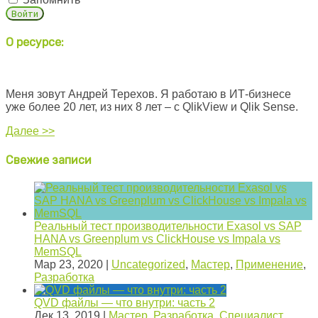
О ресурсе:
Меня зовут Андрей Терехов. Я работаю в ИТ-бизнесе
уже более 20 лет, из них 8 лет – с QlikView и Qlik Sense.
Далее >>
Свежие записи
Реальный тест производительности Exasol vs SAP
HANA vs Greenplum vs ClickHouse vs Impala vs
MemSQL
Мар 23, 2020
|
Uncategorized
,
Мастер
,
Применение
,
Разработка
QVD файлы — что внутри: часть 2
Дек 13, 2019
|
Мастер
,
Разработка
,
Специалист
,