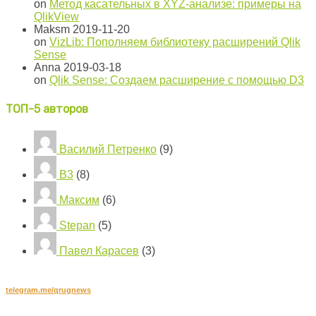
on
Метод касательных в XYZ-анализе: примеры на
QlikView
Maksm
2019-11-20
on
VizLib: Пополняем библиотеку расширений Qlik
Sense
Anna
2019-03-18
on
Qlik Sense: Создаем расширение с помощью D3
ТОП-5 авторов
Василий Петренко
(9)
B3
(8)
Максим
(6)
Stepan
(5)
Павел Карасев
(3)
Подписывайтесь на наш канал в Telegram:
telegram.me/qrugnews
Хотите стать автором?