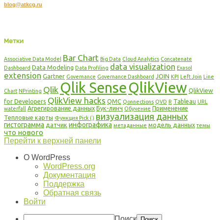
blog@atkcg.ru
Copyright © 2016 DataDaily.RU, Все права защищены.
DataDaily.RU. Блог о QlikView и Qlik Sense: мы создаем знания вместе!
Метки
Bar Chart
Associative Data Model
Big Data
Cloud Analytics
Concatenate
data visualization
Data Modeling
Dashboard
Data Profiling
Exasol
extension
Gartner
JOIN
Governance
Governance Dashboard
KPI
Left Join
Line
Qlik Sense
QlikView
Qlik
QlikView
Chart
NPrinting
QlikView hacks
for Developers
QMC
Tableau
Qonnections
QVD
R
URL
Агрегирование данных
Бук-линч
Применение
waterfall
Обучение
визуализация данных
Тепловые карты
Функция Pick ()
гистограмма
инфографика
датчик
модель данных
метаданные
темы
что нового
Перейти к верхней панели
О WordPress
WordPress.org
Документация
Поддержка
Обратная связь
Войти
Поиск