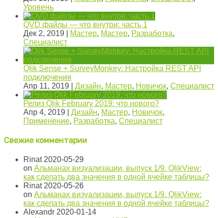
Уровень
QVD файлы — что внутри: часть 1
Дек 2, 2019
|
Мастер
,
Мастер
,
Разработка
,
Специалист
Qlik Sense + SurveyMonkey: Настройка REST API
подключения
Апр 11, 2019
|
Дизайн
,
Мастер
,
Новичок
,
Специалист
Релиз Qlik February 2019: что нового?
Апр 4, 2019
|
Дизайн
,
Мастер
,
Новичок
,
Применение
,
Разработка
,
Специалист
Свежие комментарии
Rinat
2020-05-29
on
Альманах визуализации, выпуск 1/9. QlikView:
как сделать два значения в одной ячейке таблицы?
Rinat
2020-05-26
on
Альманах визуализации, выпуск 1/9. QlikView:
как сделать два значения в одной ячейке таблицы?
Alexandr
2020-01-14