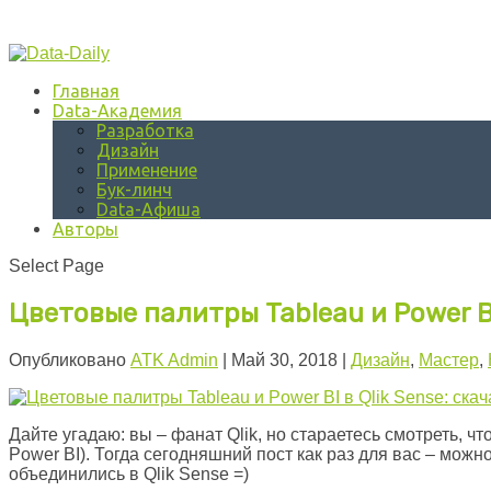
Главная
Data-Академия
Разработка
Дизайн
Применение
Бук-линч
Data-Афиша
Авторы
Select Page
Цветовые палитры Tableau и Power BI
Опубликовано
ATK Admin
|
Май 30, 2018
|
Дизайн
,
Мастер
,
Дайте угадаю: вы – фанат Qlik, но стараетесь смотреть, ч
Power BI). Тогда сегодняшний пост как раз для вас – мож
объединились в Qlik Sense =)