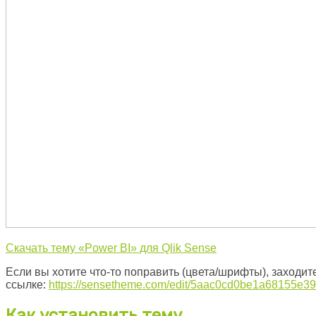
Скачать тему «Power BI» для Qlik Sense
Если вы хотите что-то поправить (цвета/шрифты), заходите
ссылке:
https://sensetheme.com/edit/5aac0cd0be1a68155e39
Как установить тему