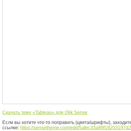
Скачать тему «Tableau» для Qlik Sense
Если вы хотите что-то поправить (цвета/шрифты), заходите
ссылке:
https://sensetheme.com/edit/5afec33a89f19203197d2