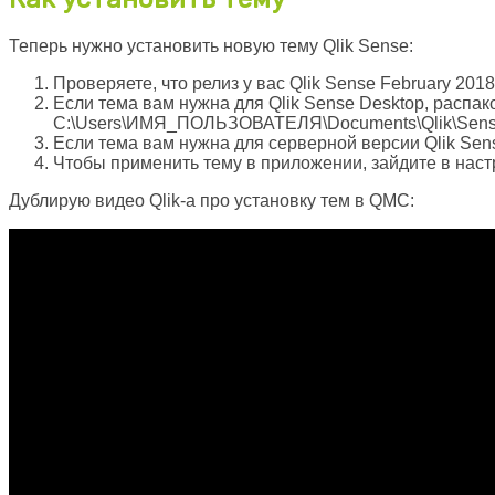
Теперь нужно установить новую тему Qlik Sense:
Проверяете, что релиз у вас Qlik Sense February 20
Если тема вам нужна для Qlik Sense Desktop, распак
C:\Users\ИМЯ_ПОЛЬЗОВАТЕЛЯ\Documents\Qlik\Sense
Если тема вам нужна для серверной версии Qlik Sense
Чтобы применить тему в приложении, зайдите в на
Дублирую видео Qlik-а про установку тем в QMC: