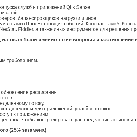
апуска служб и приложений Qlik Sense.
лизаций.
ерверов, балансировщиков нагрузки и иное.
ми логами (Просмотровщик событий, Консоль служб, Консо
NetStat, Fiddler, а также иных инструментов для решения 
 на тесте были именно такие вопросы и соотношение 
ым требованиям.
и обновление расписания.
токов.
ределенному потоку.
ают директивы для приложений, ролей и потоков.
оступ к приложениям.
ценария, чтобы контролировать распределение логинов и т
ого
(25%
экзамена
)