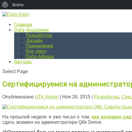
О
Войти
WordPress
Главная
Data-Академия
Разработка
Дизайн
Применение
Бук-линч
Data-Афиша
Авторы
Select Page
Сертифицируемся на администратора
Опубликовано
ATK Admin
|
Ноя 26, 2015
|
Разработка
,
Спец
На прошлой неделе я уже писал о том,
как успешно сда
сдать экзамен на администратора Qlik Sense.