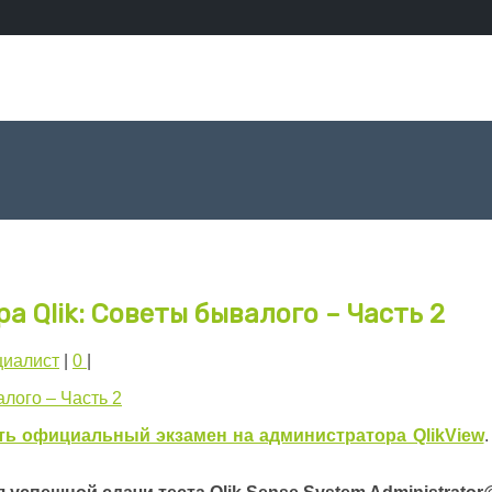
 Qlik: Советы бывалого – Часть 2
иалист
|
0
|
ть официальный экзамен на администратора QlikView