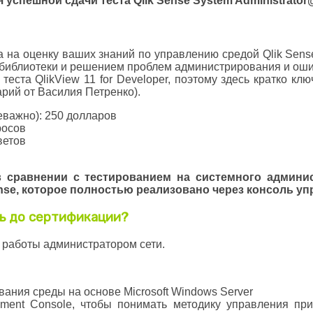
спешной сдачи теста Qlik Sense System Administrator
а на оценку ваших знаний по управлению средой Qlik Sen
 библиотеки и решением проблем администрирования и оши
теста QlikView 11 for Developer, поэтому здесь кратко к
рий от Василия Петренко).
еважно): 250 долларов
росов
ветов
сравнении с тестированием на системного админист
e, которое полностью реализовано через консоль упра
ать до сертификации?
т работы администратором сети.
ания среды на основе Microsoft Windows Server
ment Console, чтобы понимать методику управления при