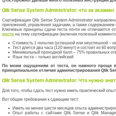
@Осторожно! Дальше много полезных инструкций для у
Qlik Sense System Administrator: что за экзамен
Сертификация Qlik Sense System Administrator направлен
приложений, управления задачами, а также содержанием
Ключевые принципы сдачи теста почти не отличаются от 
посте
на тему сертификации (включая полезный коммента
Стоимость 1 попытки (успешной или неуспешной – н
Тест длится два часа (120 минут) и состоит из 60 воп
Минимальный проходной балл – 75% правильных от
Язык теста – только английский
По моим ощущениям от теста, он намного проще в 
принципиальное отличие администрирования Qlik Sens
Qlik Sense System Administrator: Что нужно зн
Для того, чтобы сдать тест нужно иметь практический опы
Вот общие требования к сдающим тест:
Иметь не менее шести месяцев опыта администриров
Опыт работы с сайтами Qlik Sense и Qlik Manage