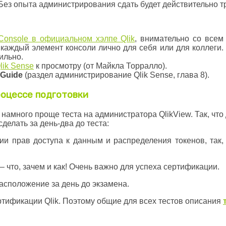
. Без опыта администрирования сдать будет действительно т
Console в официальном хэлпе Qlik
, внимательно со все
каждый элемент консоли лично для себя или для коллеги. 
ильно.
lik Sense
к просмотру (от Майкла Торралло).
Guide
(раздел администрирование Qlik Sense, глава 8).
процессе подготовки
намного проще теста на администратора QlikView. Так, что
делать за день-два до теста:
ции прав доступа к данным и распределения токенов, так
 что, зачем и как! Очень важно для успеха сертификации.
асположение за день до экзамена.
сертификации Qlik. Поэтому общие для всех тестов описания