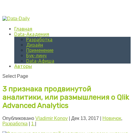
Главная
Data-Академия
Разработка
Дизайн
Применение
Бук-линч
Data-Афиша
Авторы
Select Page
3 признака продвинутой
аналитики, или размышления о Qlik
Advanced Analytics
Опубликовано
Vladimir Konov
|
Дек 13, 2017
|
Новичок
,
Разработка
|
1
|