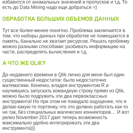
избавится от аномальных значений и пропусков и т.д. То
есть до Data Mining надо еще добраться =)
ОБРАБОТКА БОЛЬШИХ ОБЪЕМОВ ДАННЫХ
Тут все более-менее понятно. Проблема заключается в
том, что наборы данных при обработке не помещаются в
память, банально не хватает ресурсов. Решать проблему
можно разными способами: разбивать информацию на
части, распределять вычисления и т.д.
А ЧТО ЖЕ QLIK?
До недавнего времени в Qlik лично для меня был один
существенный недостаток: было недостаточно
математики. Конечно, владея инструментом R и
научившись запускать командную строку прямо из Qlik,
можно было подружить эти два первоклассных
инструмента! Но при этом не покидало ощущение, что я
делаю какую-то портянку, что это должно работать как-то
не так, без специальных магических коннекторов… И вот
релиз November 2017 дает теперь возможность
максимально удобно интегрировать эти два
инструмента)))