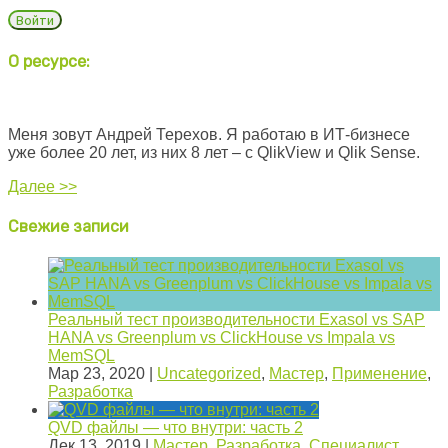
О ресурсе:
Меня зовут Андрей Терехов. Я работаю в ИТ-бизнесе
уже более 20 лет, из них 8 лет – с QlikView и Qlik Sense.
Далее >>
Свежие записи
Реальный тест производительности Exasol vs SAP
HANA vs Greenplum vs ClickHouse vs Impala vs
MemSQL
Мар 23, 2020
|
Uncategorized
,
Мастер
,
Применение
,
Разработка
QVD файлы — что внутри: часть 2
Дек 13, 2019
|
Мастер
,
Разработка
,
Специалист
,