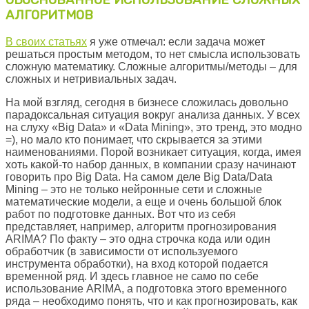
ОБОСНОВАННОЕ ИСПОЛЬЗОВАНИЕ СЛОЖНЫХ
АЛГОРИТМОВ
В своих статьях
я уже отмечал: если задача может
решаться простым методом, то нет смысла использовать
сложную математику. Сложные алгоритмы/методы – для
сложных и нетривиальных задач.
На мой взгляд, сегодня в бизнесе сложилась довольно
парадоксальная ситуация вокруг анализа данных. У всех
на слуху «Big Data» и «Data Mining», это тренд, это модно
=), но мало кто понимает, что скрывается за этими
наименованиями. Порой возникает ситуация, когда, имея
хоть какой-то набор данных, в компании сразу начинают
говорить про Big Data. На самом деле Big Data/Data
Mining – это не только нейронные сети и сложные
математические модели, а еще и очень большой блок
работ по подготовке данных. Вот что из себя
представляет, например, алгоритм прогнозирования
ARIMA? По факту – это одна строчка кода или один
обработчик (в зависимости от используемого
инструмента обработки), на вход которой подается
временной ряд. И здесь главное не само по себе
использование ARIMA, а подготовка этого временного
ряда – необходимо понять, что и как прогнозировать, как