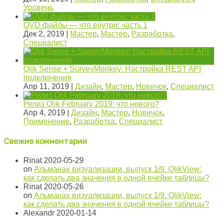
Уровень
QVD файлы — что внутри: часть 1
Дек 2, 2019
|
Мастер
,
Мастер
,
Разработка
,
Специалист
Qlik Sense + SurveyMonkey: Настройка REST API
подключения
Апр 11, 2019
|
Дизайн
,
Мастер
,
Новичок
,
Специалист
Релиз Qlik February 2019: что нового?
Апр 4, 2019
|
Дизайн
,
Мастер
,
Новичок
,
Применение
,
Разработка
,
Специалист
Свежие комментарии
Rinat
2020-05-29
on
Альманах визуализации, выпуск 1/9. QlikView:
как сделать два значения в одной ячейке таблицы?
Rinat
2020-05-26
on
Альманах визуализации, выпуск 1/9. QlikView:
как сделать два значения в одной ячейке таблицы?
Alexandr
2020-01-14