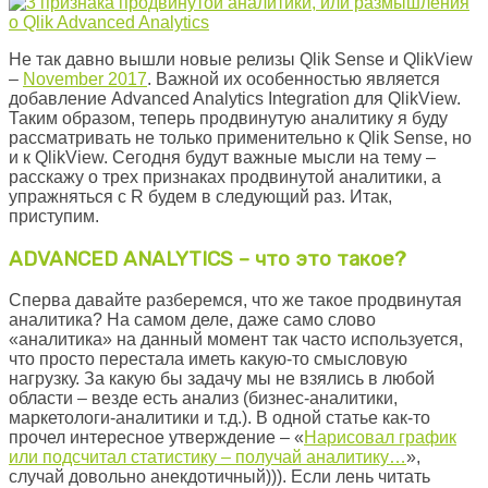
Не так давно вышли новые релизы Qlik Sense и QlikView
–
November
2017
. Важной их особенностью является
добавление Advanced Analytics Integration для QlikView.
Таким образом, теперь продвинутую аналитику я буду
рассматривать не только применительно к Qlik Sense, но
и к QlikView. Сегодня будут важные мысли на тему –
расскажу о трех признаках продвинутой аналитики, а
упражняться с R будем в следующий раз. Итак,
приступим.
ADVANCED ANALYTICS – что это такое?
Сперва давайте разберемся, что же такое продвинутая
аналитика? На самом деле, даже само слово
«аналитика» на данный момент так часто используется,
что просто перестала иметь какую-то смысловую
нагрузку. За какую бы задачу мы не взялись в любой
области – везде есть анализ (бизнес-аналитики,
маркетологи-аналитики и т.д.). В одной статье как-то
прочел интересное утверждение – «
Нарисовал график
или подсчитал статистику – получай аналитику…
»,
случай довольно анекдотичный))). Если лень читать