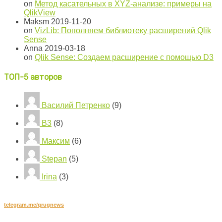
on
Метод касательных в XYZ-анализе: примеры на
QlikView
Maksm
2019-11-20
on
VizLib: Пополняем библиотеку расширений Qlik
Sense
Anna
2019-03-18
on
Qlik Sense: Создаем расширение с помощью D3
ТОП-5 авторов
Василий Петренко
(9)
B3
(8)
Максим
(6)
Stepan
(5)
Irina
(3)
Подписывайтесь на наш канал в Telegram:
telegram.me/qrugnews
Хотите стать автором?