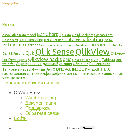
blog@atkcg.ru
Copyright © 2016 DataDaily.RU, Все права защищены.
DataDaily.RU. Блог о QlikView и Qlik Sense: мы создаем знания вместе!
Метки
Bar Chart
Associative Data Model
Big Data
Cloud Analytics
Concatenate
data visualization
Data Modeling
Dashboard
Data Profiling
Exasol
extension
Gartner
JOIN
Governance
Governance Dashboard
KPI
Left Join
Line
Qlik Sense
QlikView
Qlik
QlikView
Chart
NPrinting
QlikView hacks
for Developers
QMC
Tableau
Qonnections
QVD
R
URL
Агрегирование данных
Бук-линч
Применение
waterfall
Обучение
визуализация данных
Тепловые карты
Функция Pick ()
гистограмма
инфографика
датчик
модель данных
метаданные
темы
что нового
Перейти к верхней панели
О WordPress
WordPress.org
Документация
Поддержка
Обратная связь
Войти
Поиск