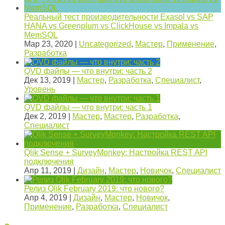
Реальный тест производительности Exasol vs SAP
HANA vs Greenplum vs ClickHouse vs Impala vs
MemSQL
Мар 23, 2020
|
Uncategorized
,
Мастер
,
Применение
,
Разработка
QVD файлы — что внутри: часть 2
Дек 13, 2019
|
Мастер
,
Разработка
,
Специалист
,
Уровень
QVD файлы — что внутри: часть 1
Дек 2, 2019
|
Мастер
,
Мастер
,
Разработка
,
Специалист
Qlik Sense + SurveyMonkey: Настройка REST API
подключения
Апр 11, 2019
|
Дизайн
,
Мастер
,
Новичок
,
Специалист
Релиз Qlik February 2019: что нового?
Апр 4, 2019
|
Дизайн
,
Мастер
,
Новичок
,
Применение
,
Разработка
,
Специалист