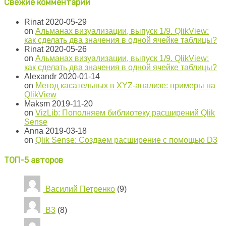
Свежие комментарии
Rinat
2020-05-29
on
Альманах визуализации, выпуск 1/9. QlikView:
как сделать два значения в одной ячейке таблицы?
Rinat
2020-05-26
on
Альманах визуализации, выпуск 1/9. QlikView:
как сделать два значения в одной ячейке таблицы?
Alexandr
2020-01-14
on
Метод касательных в XYZ-анализе: примеры на
QlikView
Maksm
2019-11-20
on
VizLib: Пополняем библиотеку расширений Qlik
Sense
Anna
2019-03-18
on
Qlik Sense: Создаем расширение с помощью D3
ТОП-5 авторов
Василий Петренко
(9)
B3
(8)