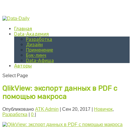
Главная
Data-Академия
Разработка
Дизайн
Применение
Бук-линч
Data-Афиша
Авторы
Select Page
QlikView: экспорт данных в PDF с
помощью макроса
Опубликовано
ATK Admin
|
Сен 20, 2017
|
Новичок
,
Разработка
|
0
|