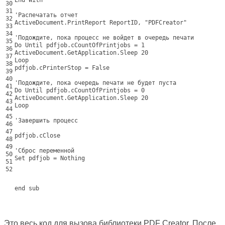
End With
30
31
'
Распечатать
отчет
32
ActiveDocument
.
PrintReport
ReportID
,
"PDFCreator"
33
34
'Подождите, пока процесс не войдет в очередь печати
35
Do Until pdfjob.cCountOfPrintjobs = 1
36
ActiveDocument.GetApplication.Sleep 20
37
Loop
38
pdfjob.cPrinterStop = False
39
40
'
Подождите
,
пока
очередь
печати
не
будет
пуста
41
Do
Until
pdfjob
.
cCountOfPrintjobs
=
0
42
ActiveDocument
.
GetApplication
.
Sleep
20
43
Loop
44
45
'Завершить процесс
46
47
pdfjob.cClose
48
49
'
Сброс
переменной
50
Set
pdfjob
=
Nothing
51
52
end
sub
Это весь код для вызова библиотеки PDF Creator. После