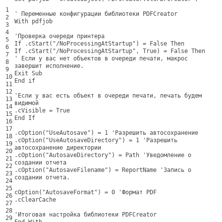
1
'
Переменные
конфигурации
библиотеки
PDFCreator
2
With
pdfjob
3
4
'Проверка очереди принтера
5
If .cStart("/NoProcessingAtStartup") = False Then
6
If .cStart("/NoProcessingAtStartup", True) = False Then
7
'
Если
у
вас
нет
объектов
в
очереди
печати
,
макрос
8
завершит
исполнение
.
9
Exit
Sub
10
End
if
11
12
'Если у вас есть объект в очереди печати, печать будем
13
видимой
14
.cVisible = True
15
End If
16
17
.cOption("UseAutosave") = 1 '
Разрешить
автосохранение
18
.
cOption
(
"UseAutosaveDirectory"
)
=
1
'Разрешить
19
автосохранение директории
20
.cOption("AutosaveDirectory") = Path '
Уведомление
о
21
создании
отчета
22
.
cOption
(
"AutosaveFilename"
)
=
ReportName
'Запись о
23
создании отчета.
24
25
cOption("AutosaveFormat") = 0 '
Формат
PDF
26
.
cClearCache
27
28
'Итоговая настройка библиотеки PDFCreator
29