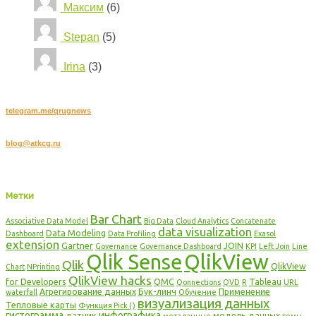
Максим
(6)
Stepan
(5)
Irina
(3)
Подписывайтесь на наш канал в Telegram:
telegram.me/qrugnews
Хотите стать автором?
blog@atkcg.ru
Copyright © 2016 DataDaily.RU, Все права защищены.
DataDaily.RU. Блог о QlikView и Qlik Sense: мы создаем знания вместе!
Метки
Bar Chart
Associative Data Model
Big Data
Cloud Analytics
Concatenate
data visualization
Data Modeling
Dashboard
Data Profiling
Exasol
extension
Gartner
JOIN
Governance
Governance Dashboard
KPI
Left Join
Line
Qlik Sense
QlikView
Qlik
QlikView
Chart
NPrinting
QlikView hacks
for Developers
QMC
Tableau
Qonnections
QVD
R
URL
Агрегирование данных
Бук-линч
Применение
waterfall
Обучение
визуализация данных
Тепловые карты
Функция Pick ()
гистограмма
инфографика
датчик
модель данных