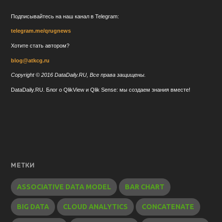
Подписывайтесь на наш канал в Telegram:
telegram.me/qrugnews
Хотите стать автором?
blog@atkcg.ru
Copyright © 2016 DataDaily.RU, Все права защищены.
DataDaily.RU. Блог о QlikView и Qlik Sense: мы создаем знания вместе!
МЕТКИ
ASSOCIATIVE DATA MODEL
BAR CHART
BIG DATA
CLOUD ANALYTICS
CONCATENATE