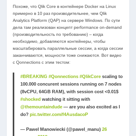
Похоже, что Qlik Core в контейнере Docker на Linux
примерно в 10 раз производительнее, чем Qlik
Analytics Platform (QAP) на сервере Windows. По сути
дела там реализован концепт performance on-demand
(производительность по требованию) – когда
необходимо, добавляются контейнеры, чтобы
масштабировать параллельные сессии, а когда сессии
заканчиваются, мощности тоже снижаются. Вот видео
с Qonnections с этим тестом:
#BREAKING
#Qonnections
#QlikCore
scaling to
100.000 concurent sessions running on 7 nodes
(8vCPU, 64GB RAM), with session cost <0.01$
#shocked
watching it sitting with
@themountaindude
— are you also excited as I
do?
pic.twitter.com/f4AusdacoP
— Pawel Manowiecki (@pawel_manu)
26