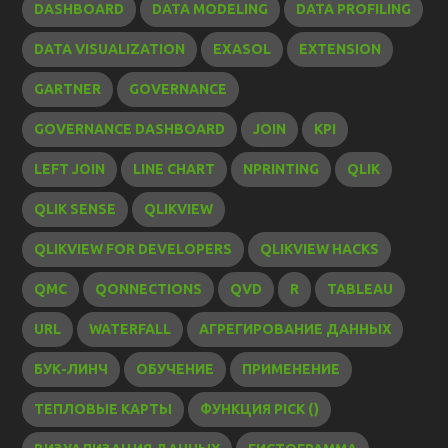
DASHBOARD
DATA MODELING
DATA PROFILING
DATA VISUALIZATION
EXASOL
EXTENSION
GARTNER
GOVERNANCE
GOVERNANCE DASHBOARD
JOIN
KPI
LEFT JOIN
LINE CHART
NPRINTING
QLIK
QLIK SENSE
QLIKVIEW
QLIKVIEW FOR DEVELOPERS
QLIKVIEW HACKS
QMC
QONNECTIONS
QVD
R
TABLEAU
URL
WATERFALL
АГРЕГИРОВАНИЕ ДАННЫХ
БУК-ЛИНЧ
ОБУЧЕНИЕ
ПРИМЕНЕНИЕ
ТЕПЛОВЫЕ КАРТЫ
ФУНКЦИЯ PICK ()