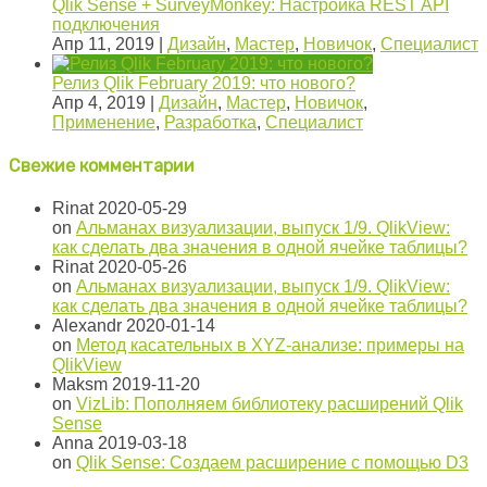
Qlik Sense + SurveyMonkey: Настройка REST API
подключения
Апр 11, 2019
|
Дизайн
,
Мастер
,
Новичок
,
Специалист
Релиз Qlik February 2019: что нового?
Апр 4, 2019
|
Дизайн
,
Мастер
,
Новичок
,
Применение
,
Разработка
,
Специалист
Свежие комментарии
Rinat
2020-05-29
on
Альманах визуализации, выпуск 1/9. QlikView:
как сделать два значения в одной ячейке таблицы?
Rinat
2020-05-26
on
Альманах визуализации, выпуск 1/9. QlikView:
как сделать два значения в одной ячейке таблицы?
Alexandr
2020-01-14
on
Метод касательных в XYZ-анализе: примеры на
QlikView
Maksm
2019-11-20
on
VizLib: Пополняем библиотеку расширений Qlik
Sense
Anna
2019-03-18
on
Qlik Sense: Создаем расширение с помощью D3