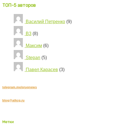
ТОП-5 авторов
Василий Петренко
(9)
B3
(8)
Максим
(6)
Stepan
(5)
Павел Карасев
(3)
Подписывайтесь на наш канал в Telegram:
telegram.me/qrugnews
Хотите стать автором?
blog@atkcg.ru
Copyright © 2016 DataDaily.RU, Все права защищены.
DataDaily.RU. Блог о QlikView и Qlik Sense: мы создаем знания вместе!
Метки