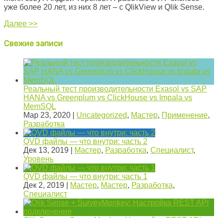
уже более 20 лет, из них 8 лет – с QlikView и Qlik Sense.
Далее >>
Свежие записи
Реальный тест производительности Exasol vs SAP
HANA vs Greenplum vs ClickHouse vs Impala vs
MemSQL
Мар 23, 2020
|
Uncategorized
,
Мастер
,
Применение
,
Разработка
QVD файлы — что внутри: часть 2
Дек 13, 2019
|
Мастер
,
Разработка
,
Специалист
,
Уровень
QVD файлы — что внутри: часть 1
Дек 2, 2019
|
Мастер
,
Мастер
,
Разработка
,
Специалист