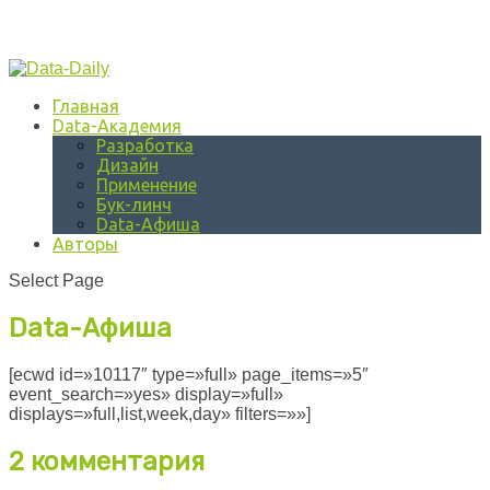
Главная
Data-Академия
Разработка
Дизайн
Применение
Бук-линч
Data-Афиша
Авторы
Select Page
Data-Афиша
[ecwd id=»10117″ type=»full» page_items=»5″
event_search=»yes» display=»full»
displays=»full,list,week,day» filters=»»]
2 комментария