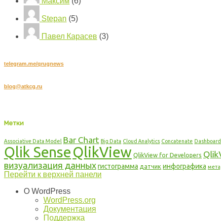
Максим
(6)
Stepan
(5)
Павел Карасев
(3)
Подписывайтесь на наш канал в Telegram:
telegram.me/qrugnews
Хотите стать автором?
blog@atkcg.ru
Copyright © 2016 DataDaily.RU, Все права защищены.
DataDaily.RU. Блог о QlikView и Qlik Sense: мы создаем знания вместе!
Метки
Bar Chart
Associative Data Model
Big Data
Cloud Analytics
Concatenate
Dashboard
Qlik Sense
QlikView
Qlik
QlikView for Developers
визуализация данных
гистограмма
инфографика
датчик
мет
Перейти к верхней панели
О WordPress
WordPress.org
Документация
Поддержка