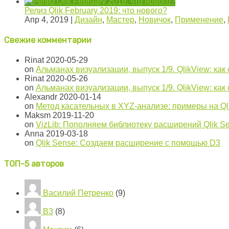
Релиз Qlik February 2019: что нового?
Апр 4, 2019
|
Дизайн
,
Мастер
,
Новичок
,
Применение
,
Свежие комментарии
Rinat
2020-05-29
on
Альманах визуализации, выпуск 1/9. QlikView: как
Rinat
2020-05-26
on
Альманах визуализации, выпуск 1/9. QlikView: как
Alexandr
2020-01-14
on
Метод касательных в XYZ-анализе: примеры на Ql
Maksm
2019-11-20
on
VizLib: Пополняем библиотеку расширений Qlik S
Anna
2019-03-18
on
Qlik Sense: Создаем расширение с помощью D3
ТОП-5 авторов
Василий Петренко
(9)
B3
(8)