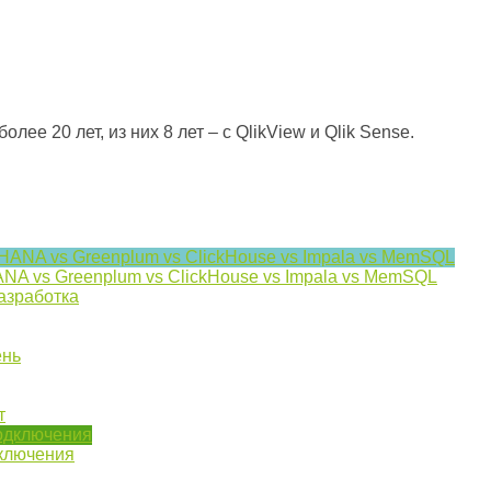
ее 20 лет, из них 8 лет – с QlikView и Qlik Sense.
NA vs Greenplum vs ClickHouse vs Impala vs MemSQL
азработка
ень
т
дключения