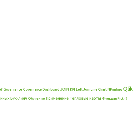
Qlik
er
JOIN
Governance
Governance Dashboard
KPI
Left Join
Line Chart
NPrinting
анных
Бук-линч
Применение
Тепловые карты
Обучение
Функция Pick ()