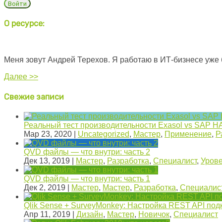
О ресурсе:
Меня зовут Андрей Терехов. Я работаю в ИТ-бизнесе уже бол
Далее >>
Свежие записи
Реальный тест производительности Exasol vs SAP HA
Мар 23, 2020
|
Uncategorized
,
Мастер
,
Применение
,
Р
QVD файлы — что внутри: часть 2
Дек 13, 2019
|
Мастер
,
Разработка
,
Специалист
,
Уров
QVD файлы — что внутри: часть 1
Дек 2, 2019
|
Мастер
,
Мастер
,
Разработка
,
Специалис
Qlik Sense + SurveyMonkey: Настройка REST API по
Апр 11, 2019
|
Дизайн
,
Мастер
,
Новичок
,
Специалист