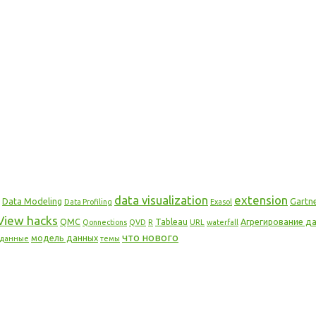
data visualization
extension
Data Modeling
Gartn
Data Profiling
Exasol
View hacks
QMC
Tableau
Агрегирование д
Qonnections
QVD
R
URL
waterfall
что нового
модель данных
аданные
темы