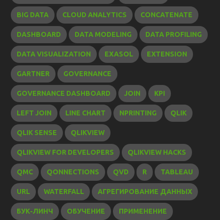
BIG DATA
CLOUD ANALYTICS
CONCATENATE
DASHBOARD
DATA MODELING
DATA PROFILING
DATA VISUALIZATION
EXASOL
EXTENSION
GARTNER
GOVERNANCE
GOVERNANCE DASHBOARD
JOIN
KPI
LEFT JOIN
LINE CHART
NPRINTING
QLIK
QLIK SENSE
QLIKVIEW
QLIKVIEW FOR DEVELOPERS
QLIKVIEW HACKS
QMC
QONNECTIONS
QVD
R
TABLEAU
URL
WATERFALL
АГРЕГИРОВАНИЕ ДАННЫХ
БУК-ЛИНЧ
ОБУЧЕНИЕ
ПРИМЕНЕНИЕ