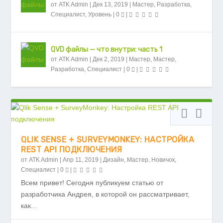
от
ATK Admin
|
Дек 13, 2019
|
Мастер
,
Разработка
,
Специалист
,
Уровень
|
0
|
QVD файлы — что внутри: часть 1
от
ATK Admin
|
Дек 2, 2019
|
Мастер
,
Мастер
,
Разработка
,
Специалист
|
0
|
QLIK SENSE + SURVEYMONKEY: НАСТРОЙКА
РЕЛИЗ QLIK FEBRUARY 2019: ЧТО НОВОГО?...
ПРОЕКТИРОВАНИЕ МОДЕЛИ ДАННЫХ С
GARTNER BI MAGIC QUADRANT 2019: ОБЗОР
НОВОГОДНЕЕ РАСШИРЕНИЕ ДЛЯ QLIK
РЕЛИЗ QLIK SENSE NOVEMBER 2018: ЧТО
REST API ПОДК...
ТАБЛИЦАМИ ФАКТОВ РА...
ЛИДЕРОВ РЫНК...
SENSE...
НОВОГО?...
QLIK SENSE + SURVEYMONKEY: НАСТРОЙКА
REST API ПОДКЛЮЧЕНИЯ
от
ATK Admin
|
Апр 11, 2019
|
Дизайн
,
Мастер
,
Новичок
,
Специалист
|
0
|
Всем привет! Сегодня публикуем статью от
разработчика Андрея, в которой он рассматривает,
как...