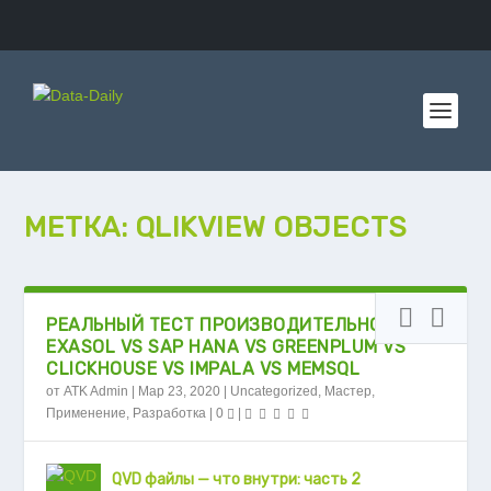
МЕТКА:
QLIKVIEW OBJECTS
РЕАЛЬНЫЙ ТЕСТ ПРОИЗВОДИТЕЛЬНОСТИ
EXASOL VS SAP HANA VS GREENPLUM VS
CLICKHOUSE VS IMPALA VS MEMSQL
от
ATK Admin
|
Мар 23, 2020
|
Uncategorized
,
Мастер
,
Применение
,
Разработка
|
0
|
QVD файлы — что внутри: часть 2