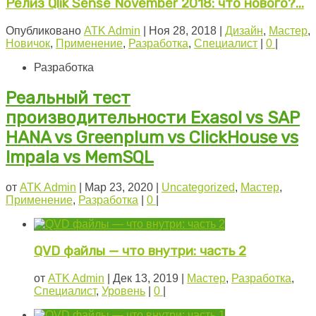
Релиз Qlik Sense November 2018: что нового?...
Опубликовано
ATK Admin
|
Ноя 28, 2018
|
Дизайн
,
Мастер
,
Новичок
,
Применение
,
Разработка
,
Специалист
|
0
|
Разработка
Реальный тест
производительности Exasol vs SAP
HANA vs Greenplum vs ClickHouse vs
Impala vs MemSQL
от
ATK Admin
|
Мар 23, 2020
|
Uncategorized
,
Мастер
,
Применение
,
Разработка
|
0
|
QVD файлы — что внутри: часть 2
от
ATK Admin
|
Дек 13, 2019
|
Мастер
,
Разработка
,
Специалист
,
Уровень
|
0
|