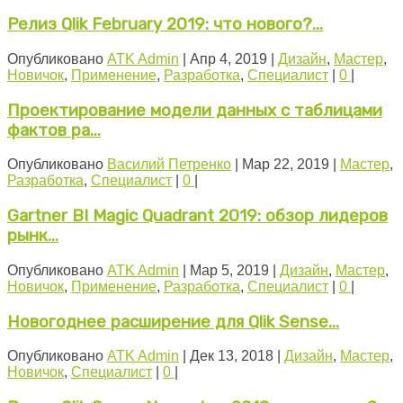
Релиз Qlik February 2019: что нового?...
Опубликовано
ATK Admin
|
Апр 4, 2019
|
Дизайн
,
Мастер
,
Новичок
,
Применение
,
Разработка
,
Специалист
|
0
|
Проектирование модели данных с таблицами
фактов ра...
Опубликовано
Василий Петренко
|
Мар 22, 2019
|
Мастер
,
Разработка
,
Специалист
|
0
|
Gartner BI Magic Quadrant 2019: обзор лидеров
рынк...
Опубликовано
ATK Admin
|
Мар 5, 2019
|
Дизайн
,
Мастер
,
Новичок
,
Применение
,
Разработка
,
Специалист
|
0
|
Новогоднее расширение для Qlik Sense...
Опубликовано
ATK Admin
|
Дек 13, 2018
|
Дизайн
,
Мастер
,
Новичок
,
Специалист
|
0
|