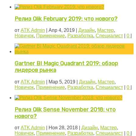
Релиз Qlik February 2019: что нового?
от
ATK Admin
|
Апр 4, 2019
|
Дизайн
,
Мастер
,
Новичок
,
Применение
,
Разработка
,
Специалист
|
0
|
Gartner BI Magic Quadrant 2019: обзор
лидеров рынка
от
ATK Admin
|
Мар 5, 2019
|
Дизайн
,
Мастер
,
Новичок
,
Применение
,
Разработка
,
Специалист
|
0
|
Релиз Qlik Sense November 2018: что
нового?
от
ATK Admin
|
Ноя 28, 2018
|
Дизайн
,
Мастер
,
Новичок
,
Применение
,
Разработка
,
Специалист
|
0
|