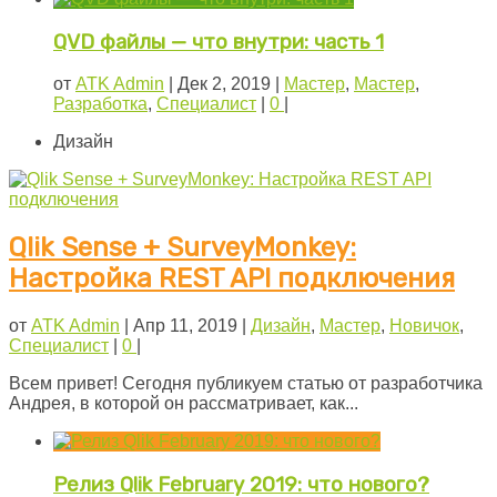
QVD файлы — что внутри: часть 1
от
ATK Admin
|
Дек 2, 2019
|
Мастер
,
Мастер
,
Разработка
,
Специалист
|
0
|
Дизайн
Qlik Sense + SurveyMonkey:
Настройка REST API подключения
от
ATK Admin
|
Апр 11, 2019
|
Дизайн
,
Мастер
,
Новичок
,
Специалист
|
0
|
Всем привет! Сегодня публикуем статью от разработчика
Андрея, в которой он рассматривает, как...
Релиз Qlik February 2019: что нового?