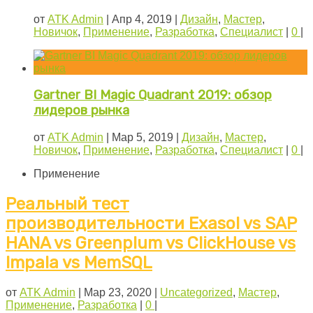
от
ATK Admin
|
Апр 4, 2019
|
Дизайн
,
Мастер
,
Новичок
,
Применение
,
Разработка
,
Специалист
|
0
|
Gartner BI Magic Quadrant 2019: обзор
лидеров рынка
от
ATK Admin
|
Мар 5, 2019
|
Дизайн
,
Мастер
,
Новичок
,
Применение
,
Разработка
,
Специалист
|
0
|
Применение
Реальный тест
производительности Exasol vs SAP
HANA vs Greenplum vs ClickHouse vs
Impala vs MemSQL
от
ATK Admin
|
Мар 23, 2020
|
Uncategorized
,
Мастер
,
Применение
,
Разработка
|
0
|