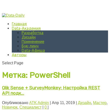
Главная
Data-Академия
Разработка
Дизайн
Применение
Бук-линч
Data-Афиша
Авторы
Select Page
Метка:
PowerShell
Qlik Sense + SurveyMonkey: Настройка REST
API подк...
Опубликовано
ATK Admin
|
Апр 11, 2019
|
Дизайн
,
Мастер
,
Новичок
,
Специалист
|
0
|