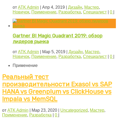
от
ATK Admin
|
Апр 4, 2019
|
Дизайн
,
Мастер
,
Новичок
,
Применение
,
Разработка
,
Специалист
|
0
|
Gartner BI Magic Quadrant 2019: обзор
лидеров рынка
от
ATK Admin
|
Мар 5, 2019
|
Дизайн
,
Мастер
,
Новичок
,
Применение
,
Разработка
,
Специалист
|
0
|
Применение
Реальный тест
производительности Exasol vs SAP
HANA vs Greenplum vs ClickHouse vs
Impala vs MemSQL
от
ATK Admin
|
Мар 23, 2020
|
Uncategorized
,
Мастер
,
Применение
,
Разработка
|
0
|