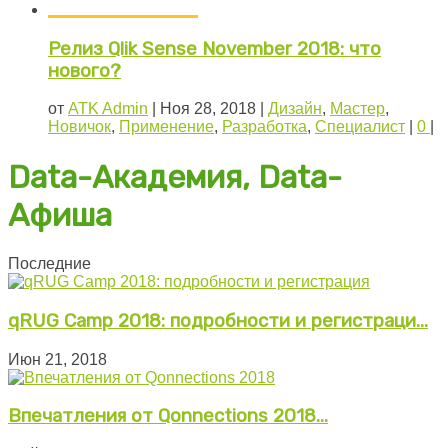
Релиз Qlik Sense November 2018: что
нового?
от
ATK Admin
|
Ноя 28, 2018
|
Дизайн
,
Мастер
,
Новичок
,
Применение
,
Разработка
,
Специалист
|
0
|
Data-Академия, Data-
Афиша
Последние
qRUG Camp 2018: подробности и регистраци...
Июн 21, 2018
Впечатления от Qonnections 2018...