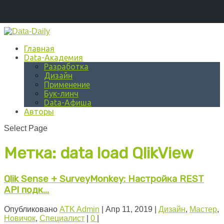
Главная
Data-Академия
Разработка
Дизайн
Применение
Бук-линч
Data-Афиша
Авторы
Select Page
Метка:
data load QlikView
Qlik Sense + SurveyMonkey: Настройка REST
API подк...
Опубликовано
ATK Admin
|
Апр 11, 2019
|
Дизайн
,
Мастер
,
Новичок
,
Специалист
|
0
|