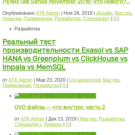
Релиз Qlik Sense November 2018: что нового?...
Опубликовано
ATK Admin
|
Ноя 28, 2018
|
Дизайн
,
Мастер
,
Новичок
,
Применение
,
Разработка
,
Специалист
|
0
|
Разработка
Реальный тест
производительности Exasol vs SAP
HANA vs Greenplum vs ClickHouse vs
Impala vs MemSQL
от
ATK Admin
|
Мар 23, 2020
|
Uncategorized
,
Мастер
,
Применение
,
Разработка
|
0
|
QVD файлы — что внутри: часть 2
от
ATK Admin
|
Дек 13, 2019
|
Мастер
,
Разработка
,
Специалист
,
Уровень
|
0
|