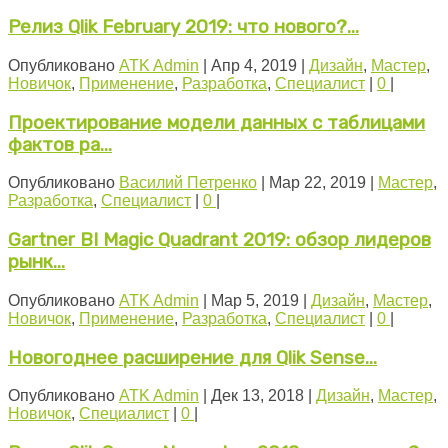
Релиз Qlik February 2019: что нового?...
Опубликовано
ATK Admin
|
Апр 4, 2019
|
Дизайн
,
Мастер
,
Новичок
,
Применение
,
Разработка
,
Специалист
|
0
|
Проектирование модели данных с таблицами
фактов ра...
Опубликовано
Василий Петренко
|
Мар 22, 2019
|
Мастер
,
Разработка
,
Специалист
|
0
|
Gartner BI Magic Quadrant 2019: обзор лидеров
рынк...
Опубликовано
ATK Admin
|
Мар 5, 2019
|
Дизайн
,
Мастер
,
Новичок
,
Применение
,
Разработка
,
Специалист
|
0
|
Новогоднее расширение для Qlik Sense...
Опубликовано
ATK Admin
|
Дек 13, 2018
|
Дизайн
,
Мастер
,
Новичок
,
Специалист
|
0
|