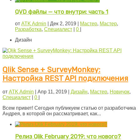
QVD файлы — что внутри: часть 1
от
ATK Admin
|
Дек 2, 2019
|
Мастер
,
Мастер
,
Разработка
,
Специалист
|
0
|
Дизайн
Qlik Sense + SurveyMonkey:
Настройка REST API подключения
от
ATK Admin
|
Апр 11, 2019
|
Дизайн
,
Мастер
,
Новичок
,
Специалист
|
0
|
Всем привет! Сегодня публикуем статью от разработчика
Андрея, в которой он рассматривает, как...
Релиз Qlik February 2019: что нового?