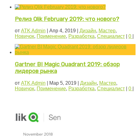
Релиз Qlik February 2019: что нового?
от
ATK Admin
|
Апр 4, 2019
|
Дизайн
,
Мастер
,
Новичок
,
Применение
,
Разработка
,
Специалист
|
0
|
Gartner BI Magic Quadrant 2019: обзор
лидеров рынка
от
ATK Admin
|
Мар 5, 2019
|
Дизайн
,
Мастер
,
Новичок
,
Применение
,
Разработка
,
Специалист
|
0
|